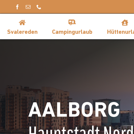
Skip
to
content
Svalereden
Campingurlaub
Hüttenurl
AALBORG
Hauptstadt Nord