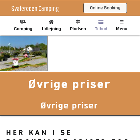
Skip
Svalereden Camping
Online Booking
to
content
Camping
Udlejning
Pladsen
Tilbud
Menu
Øvrige priser
Øvrige priser
HER KAN I SE