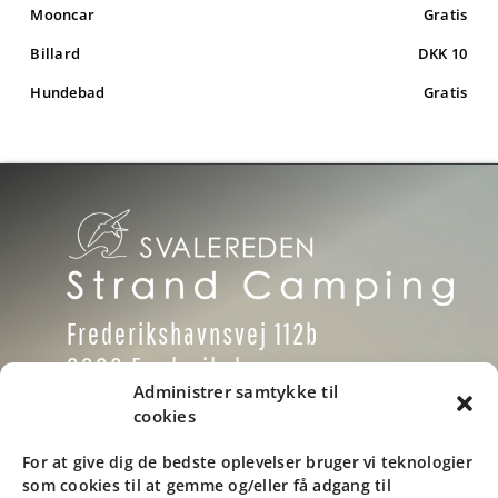
Mooncar
Gratis
Billard
DKK 10
Hundebad
Gratis
Frederikshavnsvej 112b
9900 Frederikshavn
Administrer samtykke til
Danmark
cookies
Tlf: +45 9846 1937
For at give dig de bedste oplevelser bruger vi teknologier
som cookies til at gemme og/eller få adgang til
Email: info@svaleredencamping.dk