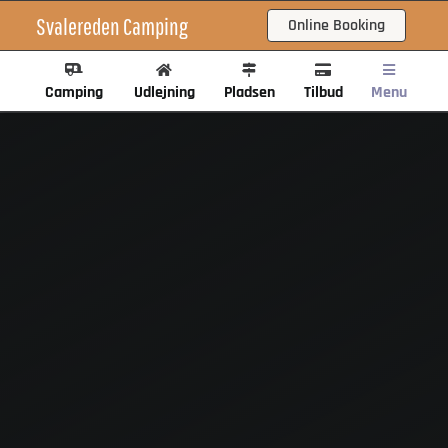
Skip
Svalereden Camping
Online Booking
to
content
Camping
Udlejning
Pladsen
Tilbud
Menu