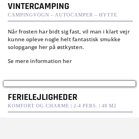
VINTERCAMPING
CAMPINGVOGN – AUTOCAMPER – HYTTE
Når frosten har bidt sig fast, vil man i klart vejr
kunne opleve nogle helt fantastisk smukke
solopgange her på østkysten.
Se mere information her
FERIELEJLIGHEDER
KOMFORT OG CHARME | 2-4 PERS. | 48 M2
Her får du den perfekte kombination af
komfort, ro og feriestemning. Med Kattegat i
gåafstand er du tæt på både natur og strandliv.