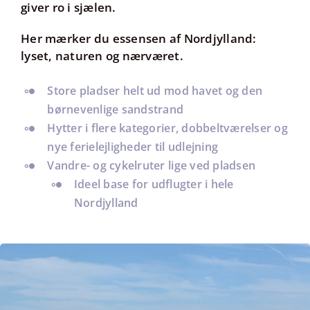
giver ro i sjælen.
Her mærker du essensen af Nordjylland:
lyset, naturen og nærværet
.
Store pladser helt ud mod havet og den
børnevenlige sandstrand
Hytter i flere kategorier, dobbeltværelser og
nye ferielejligheder til udlejning
Vandre- og cykelruter lige ved pladsen
Ideel base for udflugter i hele
Nordjylland