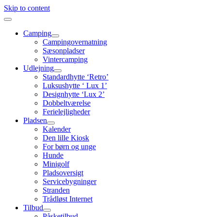
Skip to content
Camping
Campingovernatning
Sæsonpladser
Vintercamping
Udlejning
Standardhytte ‘Retro’
Luksushytte ‘ Lux 1’
Designhytte ‘Lux 2’
Dobbeltværelse
Ferielejligheder
Pladsen
Kalender
Den lille Kiosk
For børn og unge
Hunde
Minigolf
Pladsoversigt
Servicebygninger
Stranden
Trådløst Internet
Tilbud
Påsketilbud