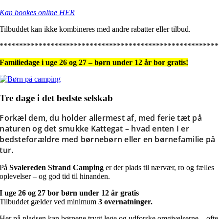
Kan bookes online HER
Tilbuddet kan ikke kombineres med andre rabatter eller tilbud.
********************************************************
Familiedage i uge 26 og 27 – børn under 12 år bor gratis!
Tre dage i det bedste selskab
Forkæl dem, du holder allermest af, med ferie tæt på
naturen og det smukke Kattegat – hvad enten I er
bedsteforældre med børnebørn eller en børnefamilie på
tur.
På
Svalereden Strand Camping
er der plads til nærvær, ro og fælles
oplevelser – og god tid til hinanden.
I uge 26 og 27 bor børn under 12 år gratis
Tilbuddet gælder ved minimum
3 overnatninger.
Her på pladsen kan børnene trygt lege og udforske omgivelserne – ofte