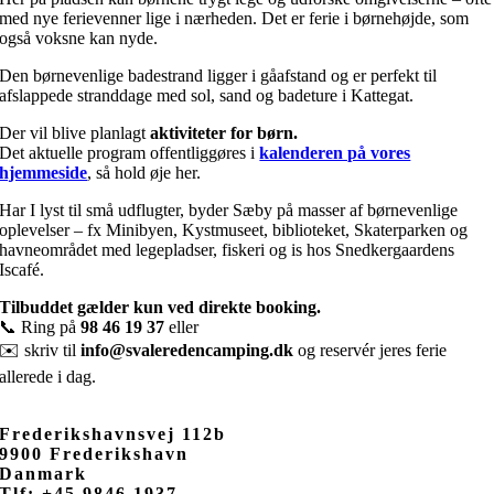
med nye ferievenner lige i nærheden. Det er ferie i børnehøjde, som
også voksne kan nyde.
Den børnevenlige badestrand ligger i gåafstand og er perfekt til
afslappede stranddage med sol, sand og badeture i Kattegat.
Der vil blive planlagt
aktiviteter for børn.
Det aktuelle program offentliggøres i
kalenderen på vores
hjemmeside
, så hold øje her.
Har I lyst til små udflugter, byder Sæby på masser af børnevenlige
oplevelser – fx Minibyen, Kystmuseet, biblioteket, Skaterparken og
havneområdet med legepladser, fiskeri og is hos Snedkergaardens
Iscafé.
Tilbuddet gælder kun ved direkte booking.
📞 Ring på
98 46 19 37
eller
✉️ skriv til
info@svaleredencamping.dk
og reservér jeres ferie
allerede i dag.
Frederikshavnsvej 112b
9900 Frederikshavn
Danmark
Tlf: +45 9846 1937