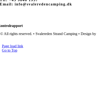
Email: info@svaleredencamping.dk
ontrolrapport
© All rights reserved. • Svalereden Strand Camping • Design by
Black
Cat Studio
Page load link
Go to Top