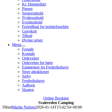
Kr. Himmelfart
Pinsen
Seniorophold
Nytårsophold
Eventophold
Ferietilbud for bedsteforældre
Gavekort
Tilbud
Øvrige priser
Menu
Forside
Kontakt
Oplevelser
Oplevelser for børn
Endagsture fra Frederikshavn
Store attraktioner
Sæby
Frederikshavn
Aalborg
Skagen
Online Booking
Svalereden Camping
Tilbud
Martin Nielsen
2026-01-14T15:42:54+00:00