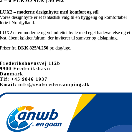
2 – 6 PERSONER | 30 M2
LUX2 – moderne designhytte med komfort og stil.
Vores designhytte er et fantastisk valg til en hyggelig og komfortabel
ferie i Nordjylland.
LUX2 er en moderne og velindrettet hytte med eget badeværelse og et
lyst, åbent køkken/alrum, der inviterer til samvær og afslapning.
Priser fra
DKK 825/4.250
pr. dag/uge.
Frederikshavnsvej 112b
9900 Frederikshavn
Danmark
Tlf: +45 9846 1937
Email: info@svaleredencamping.dk