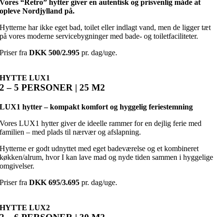
V
ores “Retro” hytter giver en autentisk og prisvenlig måde at
opleve Nordjylland på.
Hytterne har ikke eget bad, toilet eller indlagt vand, men de ligger tæt
på vores moderne servicebygninger med bade- og toiletfaciliteter.
Priser fra
DKK 500/2.995
pr. dag/uge.
HYTTE LUX1
2 – 5 PERSONER | 25 M2
LUX1 hytter – kompakt komfort og hyggelig feriestemning
Vores LUX1 hytter giver de ideelle rammer for en dejlig ferie med
familien – med plads til nærvær og afslapning.
Hytterne er godt udnyttet med eget badeværelse og et kombineret
køkken/alrum, hvor I kan lave mad og nyde tiden sammen i hyggelige
omgivelser.
Priser fra
DKK 695/3.695
pr. dag/uge.
HYTTE LUX2