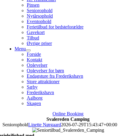
Pinsen
Seniorophold
Nytårsophold
Eventophold
Ferietilbud for bedsteforældre
Gavekort
Tilbud
Øvrige priser
Menu
Forside
Kontakt
Oplevelser
Oplevelser for børn
Endagsture fra Frederikshavn
Store attraktioner
Sæby
Frederikshavn
Aalborg
Skagen
Online Booking
Svalereden Camping
Seniorophold
Linette Nørgaard
2026-07-29T15:43:47+00:00
erielejlighed med