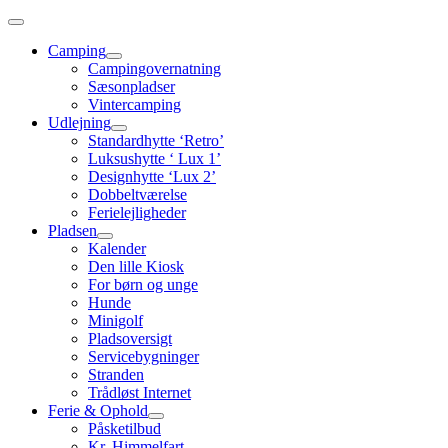
Skip
to
Camping
content
Campingovernatning
Sæsonpladser
Vintercamping
Udlejning
Standardhytte ‘Retro’
Luksushytte ‘ Lux 1’
Designhytte ‘Lux 2’
Dobbeltværelse
Ferielejligheder
Pladsen
Kalender
Den lille Kiosk
For børn og unge
Hunde
Minigolf
Pladsoversigt
Servicebygninger
Stranden
Trådløst Internet
Ferie & Ophold
Påsketilbud
Kr. Himmelfart