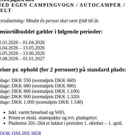
MED EGEN CAMPINGVOGN / AUTOCAMPER /
TELT
orudsætning: Mindst én person skal være fyldt 60 år.
eniortilbuddet gælder i følgende perioder:
2.01.2026 – 01.04.2026
6.04.2026 – 13.05.2026
5.05.2026 – 13.06.2026
2.08.2026 – 01.01.2027
riser pr. ophold (for 2 personer) på standard plads:
 dage: DKK 550 (normalpris DKK 660)
 dage: DKK 680 (normalpris DKK 880)
 dage: DKK 800 (normalpris DKK 1.100)
 dage: DKK 900 (normalpris DKK 1.320)
 dage: DKK 1.000 (normalpris DKK 1.540)
Inkl. varmt brusebad og WiFi.
Prisen er ekskl. strømpakke og evt. pladsgebyr.
Pladserne 201–264 er lukket i perioden 1. oktober – 1. april.
OOK ONLINE HER