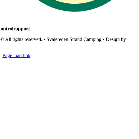
ontrolrapport
© All rights reserved. • Svalereden Strand Camping • Design by
Black
Cat Studio
Page load link
Go
to
Top