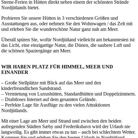
Sterne-Ferien in Hütten direkt neben einem der schönsten Strände
Nordjütlands bietet.
Probieren Sie unsere Hütten in 3 verschiedenen Größen und
Ausstattungen aus, oder nehmen Sie den Wohnwagen / das Zelt mit
und erleben Sie die wunderschöne Natur ganz nah am Meer.
Überall spüren Sie, wofür Nordjütland vielleicht am bekanntesten ist:
das Licht, eine einzigartige Natur, die Dünen, die saubere Luft und
die schönen Spaziergänge am Meer.
WIR HABEN PLATZ FÜR HIMMEL, MEER UND
EINANDER
– Große Stellplätze mit Blick auf das Meer und den
kinderfreundlichen Sandstrand.
– Vermietung von Luxushütten, Standardhütten und Doppelzimmern.
– Drahtloses Internet auf dem gesamten Gelände.
– Perfekte Lage für Ausflüge zu den vielen Attraktionen
Nordjütlands.
Mit einer Lage am Meer und Strand und zwischen den beiden
aufregenden Städten Sæby und Frederikshavn wird der Urlaub nie
langweilig. Es gibt immer etwas zu tun – auch bei schlechtem Wetter.
Kommen Sie und erleben Sie den besten Urlaub in Nordjütland.