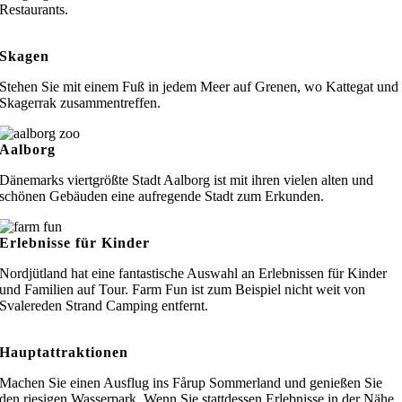
Restaurants.
Skagen
Stehen Sie mit einem Fuß in jedem Meer auf Grenen, wo Kattegat und
Skagerrak zusammentreffen.
Aalborg
Dänemarks viertgrößte Stadt Aalborg ist mit ihren vielen alten und
schönen Gebäuden eine aufregende Stadt zum Erkunden.
Erlebnisse für Kinder
Nordjütland hat eine fantastische Auswahl an Erlebnissen für Kinder
und Familien auf Tour. Farm Fun ist zum Beispiel nicht weit von
Svalereden Strand Camping entfernt.
Hauptattraktionen
Machen Sie einen Ausflug ins Fårup Sommerland und genießen Sie
den riesigen Wasserpark. Wenn Sie stattdessen Erlebnisse in der Nähe