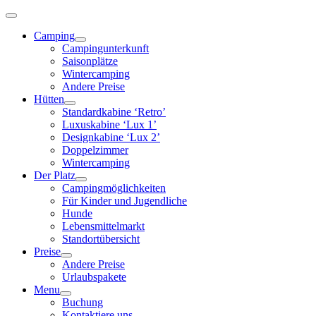
Skip
to
Camping
content
Campingunterkunft
Saisonplätze
Wintercamping
Andere Preise
Hütten
Standardkabine ‘Retro’
Luxuskabine ‘Lux 1’
Designkabine ‘Lux 2’
Doppelzimmer
Wintercamping
Der Platz
Campingmöglichkeiten
Für Kinder und Jugendliche
Hunde
Lebensmittelmarkt
Standortübersicht
Preise
Andere Preise
Urlaubspakete
Menu
Buchung
Kontaktiere uns