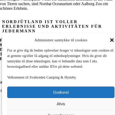
von Tieren suchen, sind Nordsø Oceanarium oder Aalborg Zoo ein
schönes Erlebnis.
NORDJÜTLAND IST VOLLER
ERLEBNISSE UND AKTIVITÄTEN FÜR
JEDERMANN
Administrer samtykke til cookies
Frederikshavnsvej 112b
9900 Frederikshavn
Danmark
For at give dig de bedste oplevelser bruger vi teknologier som cookies til
Tlf: +45 9846 1937
at gemme og/eller få adgang til enhedsoplysninger. Hvis du giver dit
Email: info@svaleredencamping.dk
samtykke til disse teknologier, kan vi behandle data som f.eks.
browsingadfærd eller unikke ID'er på dette websted.
Velkommen til Svalereden Camping & Hytteby.
ontrolrapport
© All rights reserved. • Svalereden Strand Camping • Design by
Black
Godkend
Cat Studio
Afvis
Page load link
Go
to