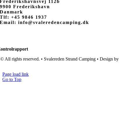
Frederikshavnsvej 112b
9900 Frederikshavn
Danmark
Tlf: +45 9846 1937
Email: info@svaleredencamping.dk
ontrolrapport
© All rights reserved. • Svalereden Strand Camping • Design by
Black
Cat Studio
Page load link
Go to Top