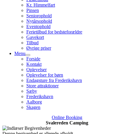
Kr. Himmelfart
Pinsen
Seniorophold
Nytårsophold
Eventophold
Ferietilbud for bedsteforældre
Gavekort
Tilbud
Øvrige priser
Menu
Forside
Kontakt
Oplevelser
Oplevelser for børn
Endagsture fra Frederikshavn
Store attraktioner
Sæby
Frederikshavn
Aalborg
Skagen
Online Booking
Svalereden Camping
Denne begivenhed er allerede afholdt.