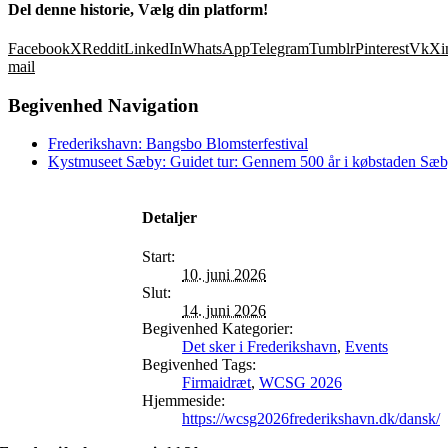
Del denne historie, Vælg din platform!
Facebook
X
Reddit
LinkedIn
WhatsApp
Telegram
Tumblr
Pinterest
Vk
Xi
mail
Begivenhed Navigation
Frederikshavn: Bangsbo Blomsterfestival
Kystmuseet Sæby: Guidet tur: Gennem 500 år i købstaden Sæ
Detaljer
Start:
10. juni 2026
Slut:
14. juni 2026
Begivenhed Kategorier:
Det sker i Frederikshavn
,
Events
Begivenhed Tags:
Firmaidræt
,
WCSG 2026
Hjemmeside:
https://wcsg2026frederikshavn.dk/dansk/