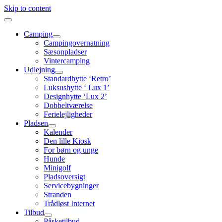
Skip to content
Camping
Campingovernatning
Sæsonpladser
Vintercamping
Udlejning
Standardhytte ‘Retro’
Luksushytte ‘ Lux 1’
Designhytte ‘Lux 2’
Dobbeltværelse
Ferielejligheder
Pladsen
Kalender
Den lille Kiosk
For børn og unge
Hunde
Minigolf
Pladsoversigt
Servicebygninger
Stranden
Trådløst Internet
Tilbud
Påsketilbud