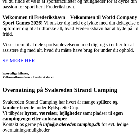
vil du finde et væld af sportsfaciliteter og muligheder for at dyrke din
passion for sport her i Frederikshavn.
Velkommen til Frederikshavn – Velkommen til World Company
Sport Games 2026!
Vi ønsker dig held og lykke med din deltagelse 
opfordrer dig til at udforske alt, hvad Frederikshavn har at byde på i d
fritid.
Vi ser frem til at dele sportsoplevelserne med dig, og vi er her for at
assistere dig med alt, hvad du måtte have brug for under dit ophold.
SE MERE HER
Sportslige hilsner,
Velkomstkomitéen i Frederikshavn
Overnatning på Svalereden Strand Camping
Svalereden Strand Camping har hvert år mange
spillere og
familier
boende under Rødspætte Cup.
Vi tilbyder
hytter, værelser, lejligheder
samt pladser til
egen
campingvogn eller autocamper
.
Kontakt os gerne på
info@svaleredencamping.dk
for evt. ledige
overnatningsmuligheder.