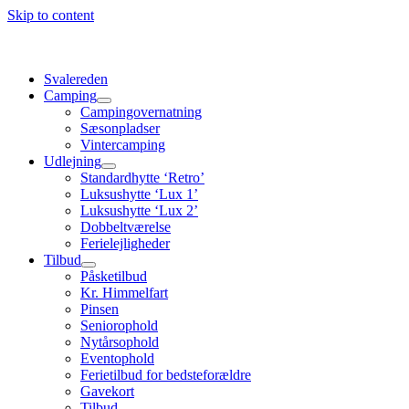
Skip to content
Svalereden
Camping
Campingovernatning
Sæsonpladser
Vintercamping
Udlejning
Standardhytte ‘Retro’
Luksushytte ‘Lux 1’
Luksushytte ‘Lux 2’
Dobbeltværelse
Ferielejligheder
Tilbud
Påsketilbud
Kr. Himmelfart
Pinsen
Seniorophold
Nytårsophold
Eventophold
Ferietilbud for bedsteforældre
Gavekort
Tilbud