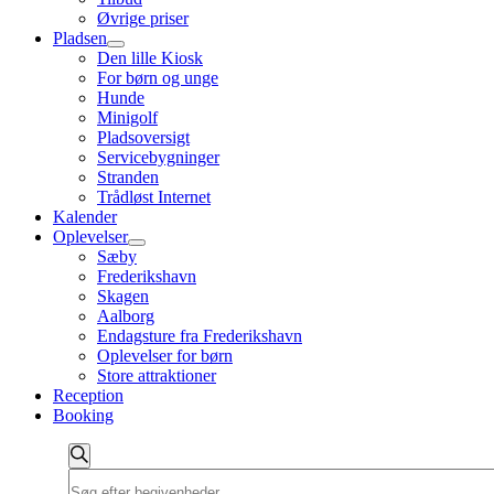
Øvrige priser
Pladsen
Den lille Kiosk
For børn og unge
Hunde
Minigolf
Pladsoversigt
Servicebygninger
Stranden
Trådløst Internet
Kalender
Oplevelser
Sæby
Frederikshavn
Skagen
Aalborg
Endagsture fra Frederikshavn
Oplevelser for børn
Store attraktioner
Reception
Booking
Begivenheder
Søg
Skriv
Søgning
efter