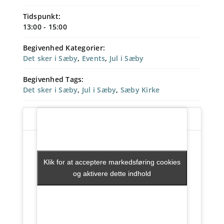
Tidspunkt:
13:00 - 15:00
Begivenhed Kategorier:
Det sker i Sæby
,
Events
,
Jul i Sæby
Begivenhed Tags:
Det sker i Sæby
,
Jul i Sæby
,
Sæby Kirke
Klik for at acceptere markedsføring cookies
Klik for at acceptere markedsføring cookies
og aktivere dette indhold
og aktivere dette indhold