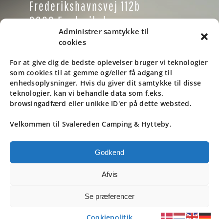
Frederikshavnsvej 112b
9900 Frederikshavn
Administrer samtykke til
Danmark
cookies
Tlf: +45 9846 1937
For at give dig de bedste oplevelser bruger vi teknologier
som cookies til at gemme og/eller få adgang til
Email: info@svaleredencamping.dk
enhedsoplysninger. Hvis du giver dit samtykke til disse
teknologier, kan vi behandle data som f.eks.
browsingadfærd eller unikke ID'er på dette websted.
Kontrolrapport
Velkommen til Svalereden Camping & Hytteby.
© ALL RIGHTS RESERVED. • SVALEREDEN
Godkend
STRAND CAMPING • DESIGN BY
BLACK CAT
STUDIO
Afvis
Se præferencer
Cookiepolitik