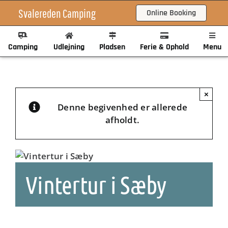
Skip
Svalereden Camping
Online Booking
to
content
Camping
Udlejning
Pladsen
Ferie & Ophold
Menu
×
Denne begivenhed er allerede
afholdt.
Vintertur i Sæby