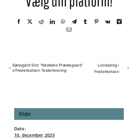
Vælg din platform!
Facebook
X
Reddit
LinkedIn
WhatsApp
Telegram
Tumblr
Pinterest
Vk
Xing
E-
mail
Sæbygård Slot: “Nøddebo Præstegaard”
Luciaoptog i
v/Frederikshavn Teaterforening
Frederikshavn
Detaljer
Dato:
10. december 2025