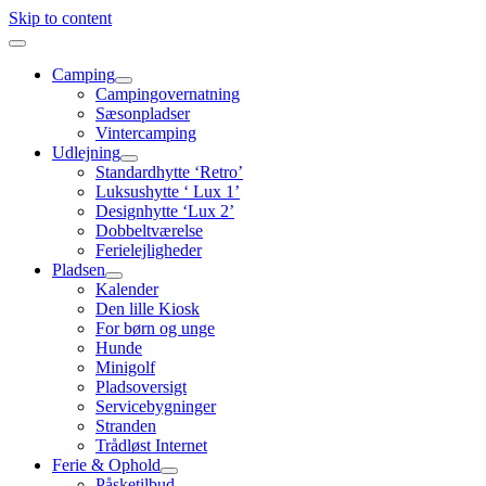
Skip to content
Camping
Campingovernatning
Sæsonpladser
Vintercamping
Udlejning
Standardhytte ‘Retro’
Luksushytte ‘ Lux 1’
Designhytte ‘Lux 2’
Dobbeltværelse
Ferielejligheder
Pladsen
Kalender
Den lille Kiosk
For børn og unge
Hunde
Minigolf
Pladsoversigt
Servicebygninger
Stranden
Trådløst Internet
Ferie & Ophold
Påsketilbud