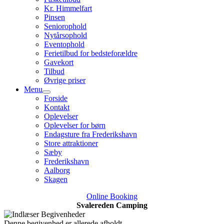
Kr. Himmelfart
Pinsen
Seniorophold
Nytårsophold
Eventophold
Ferietilbud for bedsteforældre
Gavekort
Tilbud
Øvrige priser
Menu
Forside
Kontakt
Oplevelser
Oplevelser for børn
Endagsture fra Frederikshavn
Store attraktioner
Sæby
Frederikshavn
Aalborg
Skagen
Online Booking
Svalereden Camping
Denne begivenhed er allerede afholdt.