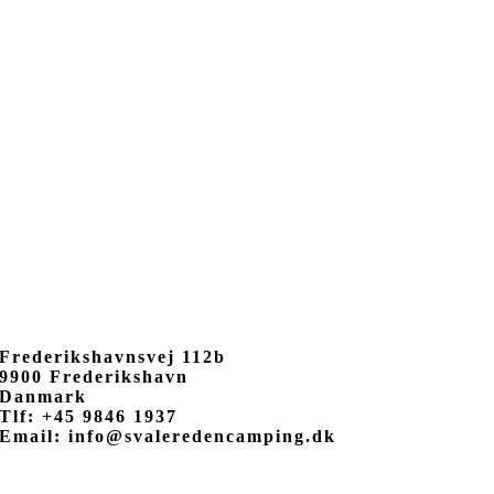
Frederikshavnsvej 112b
9900 Frederikshavn
Danmark
Tlf: +45 9846 1937
Email: info@svaleredencamping.dk