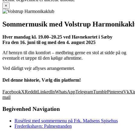
×
Sommermusik med Volstrup Harmonikakl
Hver mandag kl. 19.00–20.25 ved Havnekortet i Sæby
Fra den 16. juni til og med den 4. august 2025
Af hensyn til din komfort – medbring gerne en stol at sidde på og
eventuelt et tæppe til den kølige aftentime.
Ved dårligt vejr aflyses arrangementet.
Del denne historie, Vælg din platform!
Facebook
X
Reddit
LinkedIn
WhatsApp
Telegram
Tumblr
Pinterest
Vk
Xi
mail
Begivenhed Navigation
Roséfest med sommermenu på Frk. Madsens Spisehus
Frederikshavn: Palmestranden