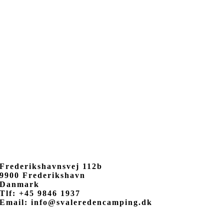
Frederikshavnsvej 112b
9900 Frederikshavn
Danmark
Tlf: +45 9846 1937
Email: info@svaleredencamping.dk