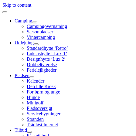
Skip to content
Camping
Campingovernatning
Sæsonpladser
Vintercamping
Udlejning
Standardhytte ‘Retro’
Luksushytte ‘ Lux 1’
Designhytte ‘Lux 2’
Dobbeltværelse
Ferielejligheder
Pladsen
Kalender
Den lille Kiosk
For børn og unge
Hunde
Minigolf
Pladsoversigt
Servicebygninger
Stranden
Trådløst Internet
Tilbud
Påsketilbud