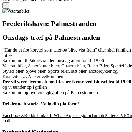
×
Frederikshavn: Palmestranden
Onsdags-træf på Palmestranden
“Har du et flot køretøj som tåler og blive vist frem” eller skal familien
luftes.
Så kom ud til Palmestranden onsdag aften fra kl. 18.00
Veteran biler, Amerikaner biler, Custom biler, Racer Biler, Speciel bile
Styled biler, Sjove biler, Sports biler, last biler, Motorcykler og
Knallerter…. Alle er velkommen
Der vil være livemusik med Jesper Kruse ved ishuset fra kl 19.00
og vi tænder op i grillen
Så kom ud og nyd en dejlig aften på Palmestranden
Del denne historie, Vælg din platform!
Facebook
X
Reddit
LinkedIn
WhatsApp
Telegram
Tumblr
Pinterest
Vk
Xi
mail