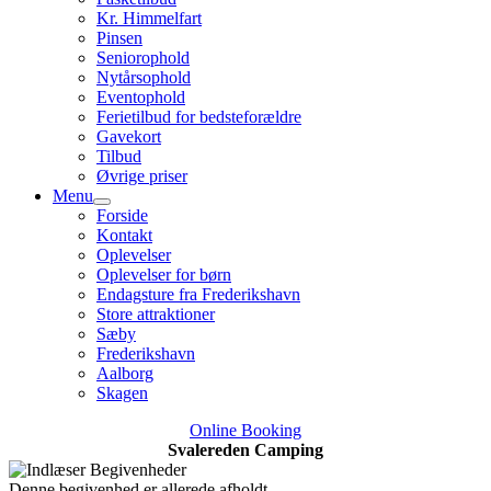
Kr. Himmelfart
Pinsen
Seniorophold
Nytårsophold
Eventophold
Ferietilbud for bedsteforældre
Gavekort
Tilbud
Øvrige priser
Menu
Forside
Kontakt
Oplevelser
Oplevelser for børn
Endagsture fra Frederikshavn
Store attraktioner
Sæby
Frederikshavn
Aalborg
Skagen
Online Booking
Svalereden Camping
Denne begivenhed er allerede afholdt.