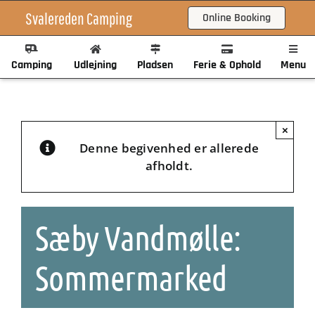
Skip
Svalereden Camping
Online Booking
to
content
Camping
Udlejning
Pladsen
Ferie & Ophold
Menu
×
Denne begivenhed er allerede
afholdt.
Sæby Vandmølle:
Sommermarked