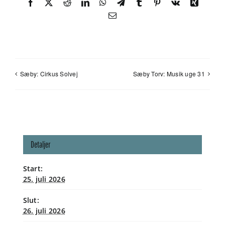
Facebook
X
Reddit
LinkedIn
WhatsApp
Telegram
Tumblr
Pinterest
Vk
Xing
E-
mail
Sæby: Cirkus Solvej
Sæby Torv: Musik uge 31
Detaljer
Start:
25. juli 2026
Slut:
26. juli 2026