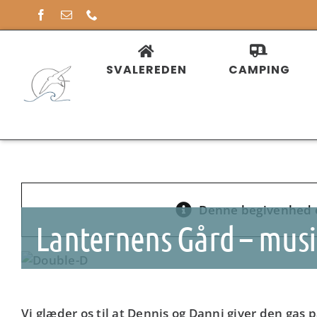
Skip
to
content
SVALEREDEN
CAMPING
Denne begivenhed e
Lanternens Gård – musi
Vi glæder os til at Dennis og Danni giver den gas