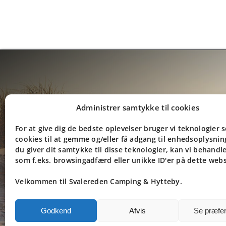
Administrer samtykke til cookies
Frederikshavnsvej 112b
9900 Frederikshavn
For at give dig de bedste oplevelser bruger vi teknologier 
cookies til at gemme og/eller få adgang til enhedsoplysnin
Danmark
du giver dit samtykke til disse teknologier, kan vi behandl
som f.eks. browsingadfærd eller unikke ID'er på dette web
Tlf: +45 9846 1937
Velkommen til Svalereden Camping & Hytteby.
Email: info@svaleredencamping.
Godkend
Afvis
Se præfe