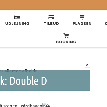
UDLEJNING
TILBUD
PLADSEN
BOOKING
×
r allerede afholdt.
k: Double D
 på scenen i gårdhaven