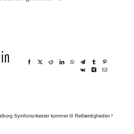
din
Facebook
X
Reddit
LinkedIn
WhatsApp
Telegram
Tumblr
Pinterest
Vk
Xing
E-
mail
alborg Symfoniorkester kommer til Retfærdigheden