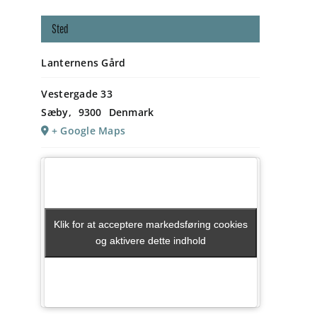
Sted
Lanternens Gård
Vestergade 33
Sæby
,
9300
Denmark
+ Google Maps
Klik for at acceptere markedsføring cookies
Klik for at acceptere markedsføring cookies
og aktivere dette indhold
og aktivere dette indhold