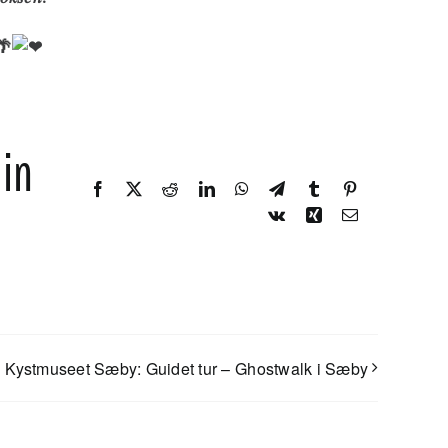
din
Facebook
X
Reddit
LinkedIn
WhatsApp
Telegram
Tumblr
Pinterest
Vk
Xing
E-
mail
Kystmuseet Sæby: Guidet tur – Ghostwalk i Sæby