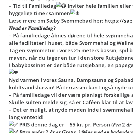
– Tid til Familiedag
Inviter hele familien elle
hyggelige timer sammen
Læse mere om Sæby Svømmebad her:
https://s
𝑯𝒗𝒂𝒅 𝒆𝒓 𝑭𝒂𝒎𝒊𝒍𝒊𝒆𝒅𝒂𝒈?
– På familiedage åbnes dørene til hele svømmehall
alle faciliteter i huset, både Svømmehal og Welln
Tag en svømmetur i vores 25 meters bassin, spil bo
maven, når du tager en tur i den store Rutsjeban
I babybassinet er der både rutsjebane, en papegøj
Nyd varmen i vores Sauna, Dampsauna og Spabade 
koldtvandsbassin! På terrassen kan I også nyde
– På familiedage vil der være planlagt forskellige 
Skulle sulten melde sig, så er Caféen klar til at la
– Det er muligt, at nyde maden inde i svømmehalle
lang ventetid!
PRIS denne dag er – 65 kr. pr. Person (𝐹𝑟𝑎 2 𝑎̊𝑟 
𝐵ø𝑟𝑛 𝑢𝑛𝑑𝑒𝑟 2 𝑎̊𝑟 𝑒𝑟 𝐺𝑟𝑎𝑡𝑖𝑠, 𝑖 𝑓ø𝑙𝑔𝑒 𝑚𝑒𝑑 𝑒𝑛 𝑏𝑎𝑑𝑒𝑛𝑑𝑒 𝑣