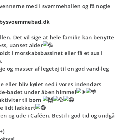
r vennerne med i svømmehallen og få nogle
aebysvoemmebad.dk
en. Det vil sige at hele familie kan benytte
ess, uanset alder
ldt i morskabsbassinet eller få et sus i
e.
e og masser af legetøj til en god vand-leg
eller bliv kølet ned i vores indendørs
 ude-badet under åben himmel
aktiviter til børn
ve lidt lækkert
n og ude i Caféen. Bestil i god tid og undgå
+)
𝑜𝑘𝑠𝑒𝑛!