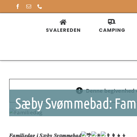
Skip
to
content
SVALEREDEN
CAMPING
Denne begivenhed e
Sæby Svømmebad: Fami
𝑭𝒂𝒎𝒊𝒍𝒊𝒆𝒅𝒂𝒈 𝒊 𝑺æ𝒃𝒚 𝑺𝒗ø𝒎𝒎𝒆𝒃𝒂𝒅