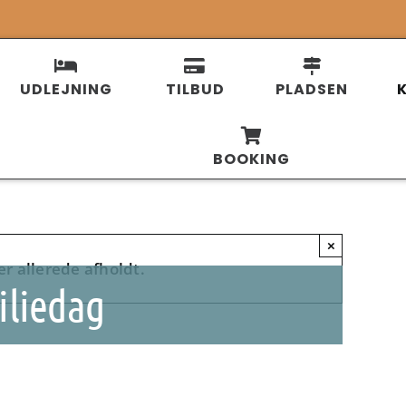
UDLEJNING
TILBUD
PLADSEN
BOOKING
×
r allerede afholdt.
liedag