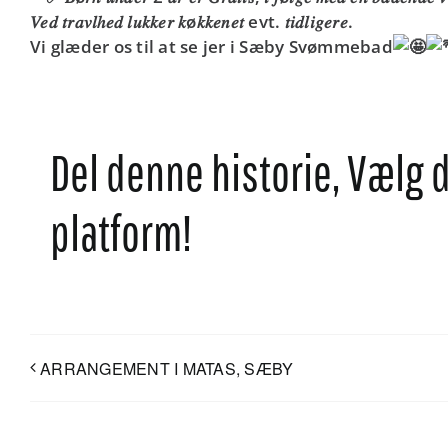
𝑉𝑒𝑑 𝑡𝑟𝑎𝑣𝑙ℎ𝑒𝑑 𝑙𝑢𝑘𝑘𝑒𝑟 𝑘ø𝑘𝑘𝑒𝑛𝑒𝑡 evt. 𝑡𝑖𝑑𝑙𝑖𝑔𝑒𝑟𝑒.
Vi glæder os til at se jer i Sæby Svømmebad
Del denne historie, Vælg 
platform!
ARRANGEMENT I MATAS, SÆBY