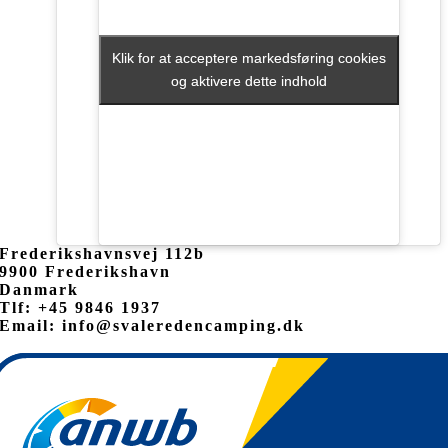
Klik for at acceptere markedsføring cookies
Klik for at acceptere markedsføring cookies
og aktivere dette indhold
og aktivere dette indhold
Frederikshavnsvej 112b
9900 Frederikshavn
Danmark
Tlf: +45 9846 1937
Email: info@svaleredencamping.dk