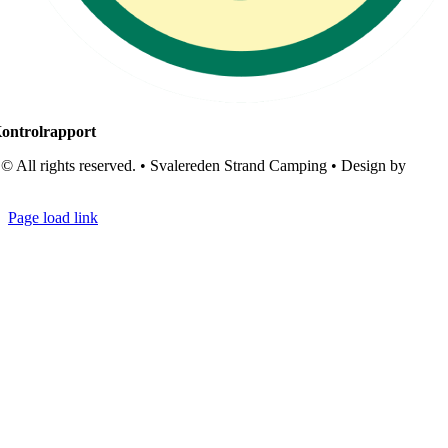
ontrolrapport
© All rights reserved. • Svalereden Strand Camping • Design by
Black
Cat Studio
Page load link
Go
to
Top