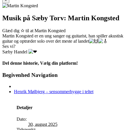
×
Musik på Sæby Torv: Martin Kongsted
Glæd dig ✫ til at Martin Kongsted
Martin Kongsted er en ung sanger og guitarist, han spiller akustisk
guitar og optræder solo over det meste af landet
Ses vi?
Sæby Handel
Del denne historie, Vælg din platform!
Facebook
X
Reddit
LinkedIn
WhatsApp
Telegram
Tumblr
Pinterest
Vk
Xing
E-
Begivenhed Navigation
mail
Henrik Mølbjerg – sensommerhygge i teltet
Detaljer
Dato:
30. august 2025
Tidspunkt: