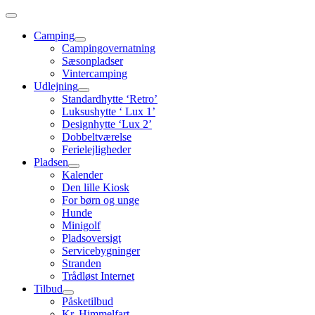
Skip
to
Camping
content
Campingovernatning
Sæsonpladser
Vintercamping
Udlejning
Standardhytte ‘Retro’
Luksushytte ‘ Lux 1’
Designhytte ‘Lux 2’
Dobbeltværelse
Ferielejligheder
Pladsen
Kalender
Den lille Kiosk
For børn og unge
Hunde
Minigolf
Pladsoversigt
Servicebygninger
Stranden
Trådløst Internet
Tilbud
Påsketilbud
Kr. Himmelfart