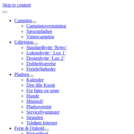
Skip to content
Camping
Campingovernatning
Sæsonpladser
Vintercamping
Udlejning
Standardhytte ‘Retro’
Luksushytte ‘ Lux 1’
Designhytte ‘Lux 2’
Dobbeltværelse
Ferielejligheder
Pladsen
Kalender
Den lille Kiosk
For børn og unge
Hunde
Minigolf
Pladsoversigt
Servicebygninger
Stranden
Trådløst Internet
Ferie & Ophold
Påsketilbud