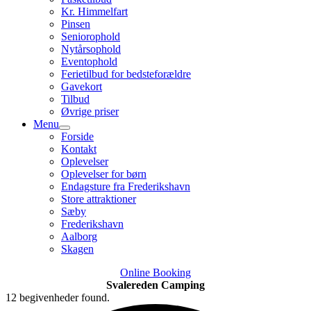
Kr. Himmelfart
Pinsen
Seniorophold
Nytårsophold
Eventophold
Ferietilbud for bedsteforældre
Gavekort
Tilbud
Øvrige priser
Menu
Forside
Kontakt
Oplevelser
Oplevelser for børn
Endagsture fra Frederikshavn
Store attraktioner
Sæby
Frederikshavn
Aalborg
Skagen
Online Booking
Svalereden Camping
12 begivenheder found.