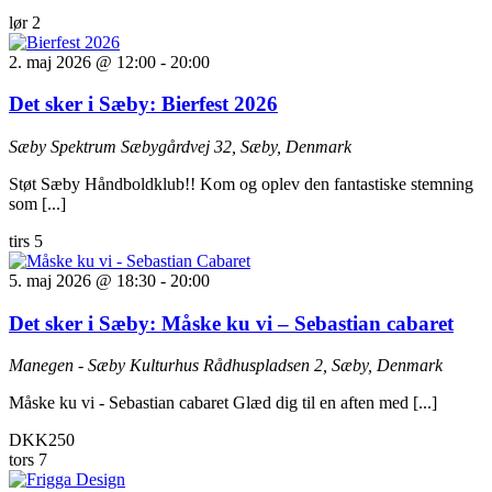
lør
2
2. maj 2026 @ 12:00
-
20:00
Det sker i Sæby: Bierfest 2026
Sæby Spektrum
Sæbygårdvej 32, Sæby, Denmark
Støt Sæby Håndboldklub!! Kom og oplev den fantastiske stemning
som [...]
tirs
5
5. maj 2026 @ 18:30
-
20:00
Det sker i Sæby: Måske ku vi – Sebastian cabaret
Manegen - Sæby Kulturhus
Rådhuspladsen 2, Sæby, Denmark
Måske ku vi - Sebastian cabaret Glæd dig til en aften med [...]
DKK250
tors
7