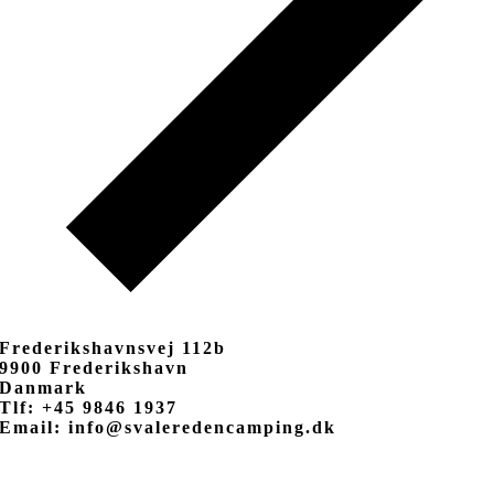
Frederikshavnsvej 112b
9900 Frederikshavn
Danmark
Tlf: +45 9846 1937
Email: info@svaleredencamping.dk