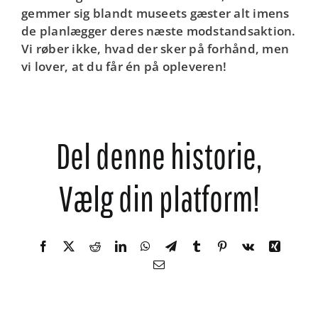
gemmer sig blandt museets gæster alt imens
de planlægger deres næste modstandsaktion.
Vi røber ikke, hvad der sker på forhånd, men
vi lover, at du får én på opleveren!
Del denne historie,
Vælg din platform!
Facebook
X
Reddit
LinkedIn
WhatsApp
Telegram
Tumblr
Pinterest
Vk
Xing
E-
mail