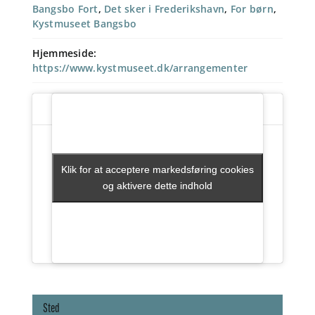
Bangsbo Fort
,
Det sker i Frederikshavn
,
For børn
,
Kystmuseet Bangsbo
Hjemmeside:
https://www.kystmuseet.dk/arrangementer
Klik for at acceptere markedsføring cookies
Klik for at acceptere markedsføring cookies
og aktivere dette indhold
og aktivere dette indhold
Sted