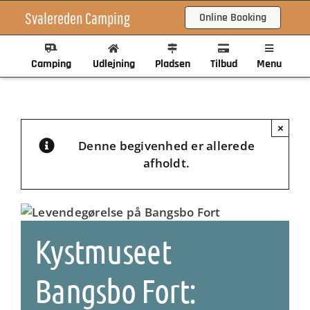
Skip
Svalereden Camping
Online Booking
to
content
Camping
Udlejning
Pladsen
Tilbud
Menu
×
Denne begivenhed er allerede
afholdt.
Kystmuseet
Bangsbo Fort: