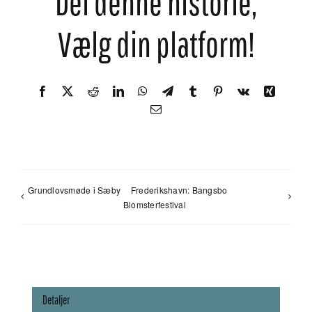
Del denne historie,
Vælg din platform!
Facebook
X
Reddit
LinkedIn
WhatsApp
Telegram
Tumblr
Pinterest
Vk
Xing
E-
mail
Grundlovsmøde i Sæby
Frederikshavn: Bangsbo
Blomsterfestival
Detaljer