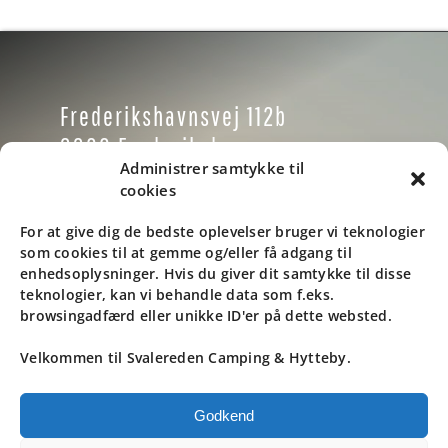
Frederikshavnsvej 112b
9900 Frederikshavn
Administrer samtykke til
Danmark
cookies
Tlf: +45 9846 1937
For at give dig de bedste oplevelser bruger vi teknologier
som cookies til at gemme og/eller få adgang til
Email: info@svaleredencamping.dk
enhedsoplysninger. Hvis du giver dit samtykke til disse
teknologier, kan vi behandle data som f.eks.
browsingadfærd eller unikke ID'er på dette websted.
Kontrolrapport
Velkommen til Svalereden Camping & Hytteby.
© ALL RIGHTS RESERVED. • SVALEREDEN
Godkend
STRAND CAMPING • DESIGN BY
BLACK CAT