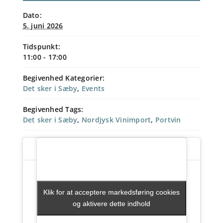
Dato:
5. juni 2026
Tidspunkt:
11:00 - 17:00
Begivenhed Kategorier:
Det sker i Sæby
,
Events
Begivenhed Tags:
Det sker i Sæby
,
Nordjysk Vinimport
,
Portvin
Klik for at acceptere markedsføring cookies
Klik for at acceptere markedsføring cookies
og aktivere dette indhold
og aktivere dette indhold