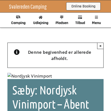
Skip
Svalereden Camping
Online Booking
to
content
Camping
Udlejning
Pladsen
Tilbud
Menu
×
Denne begivenhed er allerede
afholdt.
Sæby: Nordjysk
Vinimport – Åbent