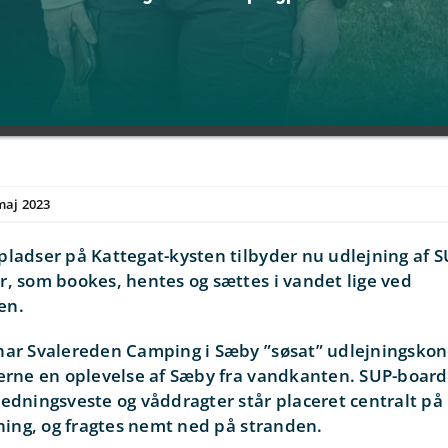
maj 2023
pladser på Kattegat-kysten tilbyder nu udlejning af 
, som bookes, hentes og sættes i vandet lige ved
en.
har Svalereden Camping i Sæby ”søsat” udlejningskon
terne en oplevelse af Sæby fra vandkanten. SUP-board
edningsveste og våddragter står placeret centralt på
tning, og fragtes nemt ned på stranden.