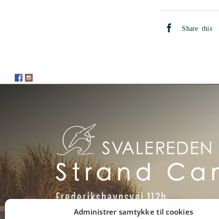
Share this
Frederikshavnsvej 112b
9900 Frederikshavn
Administrer samtykke til cookies