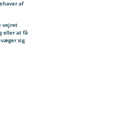
dehaver af
 vejret
 eller at få
evæger sig