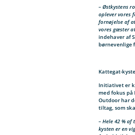
– Østkystens r
oplever vores f
fornøjelse af a
vores gæster a
indehaver af 
børnevenlige 
Kattegat-kyste
Initiativet er
med fokus på 
Outdoor har de
tiltag, som sk
– Hele
42 % af 
kysten er en vi