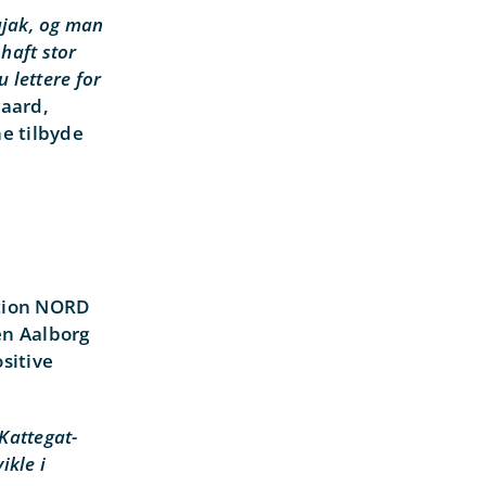
ajak, og man
haft stor
 lettere for
gaard,
e tilbyde
ation NORD
en Aalborg
sitive
 Kattegat-
ikle i