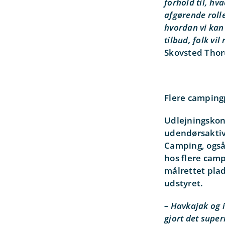
forhold til, h
afgørende rolle
hvordan vi kan 
tilbud, folk vil
Skovsted Thor
Flere camping
Udlejningskonc
udendørsaktiv
Camping, også 
hos flere cam
målrettet plad
udstyret.
– Havkajak og i
gjort det super