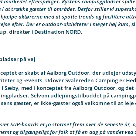
vad markedet efterspørger.
Kystens c
ampingpladser spille
 i at trække gæster til området. Derfor stiller vi supersk
hjælpe aktørerne med at spotte trends og facilitere attr
 rejse efter. Der er outdoor-aktiviteter i meget høj kurs
, 
up, direktør i Destination NORD.
pladser på vej
eptet er skabt af Aalborg Outdoor, der udlejer udstyr
iteter og -events. Udover Svalereden Camping er He
i Sæby, med i konceptet fra Aalborg Outdoor, og det 
pingpladser. Selvom udlejningstilbuddet på campingp
sens gæster, er ikke-gæster også velkomne til at leje
sær SUP-boards er jo stormet frem over de seneste år, o
nemt og tilgængeligt for folk at få en dag på vandet ved 