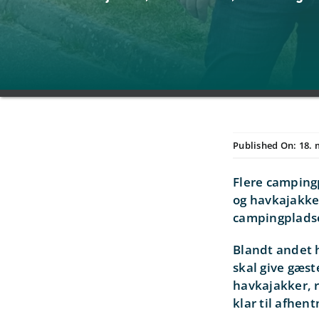
Published On: 18. 
Flere camping
og havkajakker
campingplads
Blandt andet 
skal give gæs
havkajakker, r
klar til afhen