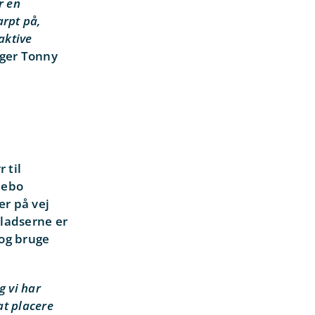
r en
arpt på,
aktive
siger Tonny
 til
debo
er på vej
ladserne er
 og bruge
g vi har
at placere