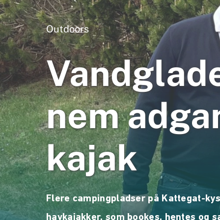
Outdoors
Vandglade
nem adgan
kajak
Flere campingpladser på Kattegat-kys
havkajakker, som bookes, hentes og s