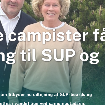
 campister f
g til SUP og
ten tilbyder nu udlejning af SUP-boards og
ættes i vandet lige ved campingpladsen.