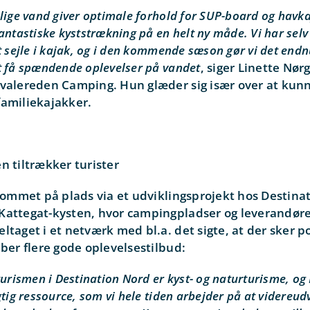
olige vand giver optimale forhold for SUP-board og havk
antastiske kyststrækning på en helt ny måde. Vi har selv 
t sejle i kajak, og i den kommende sæson gør vi det endnu
t få spændende oplevelser på vandet
, siger Linette Nør
Svalereden Camping. Hun glæder sig især over at kunn
familiekajakker.
n tiltrækker turister
 kommet på plads via et udviklingsprojekt hos Destin
Kattegat-kysten, hvor campingpladser og leverandør
ltaget i et netværk med bl.a. det sigte, at der sker po
aber flere gode oplevelsestilbud:
turismen i Destination Nord er kyst- og naturturisme, og
gtig ressource, som vi hele tiden arbejder på at videreudv