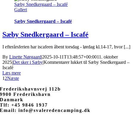
Sæby Snedkergaard – Iscafé
Galleri
Sæby Snedkergaard – Iscafé
Sæby Snedkergaard – Iscafé
I efterårsferien har iscafeen åbent torsdag - lørdag kl.14-17, hvor [...]
By
Linette Nørgaard
|
2025-10-11T13:48:57+00:00
11. oktober
2025
|
Det sker i Sæby
|
Kommentarer lukket
til Sæby Snedkergaard –
Iscafé
Læs mere
1
2
Næste
Frederikshavnsvej 112b
9900 Frederikshavn
Danmark
Tlf: +45 9846 1937
Email: info@svaleredencamping.dk