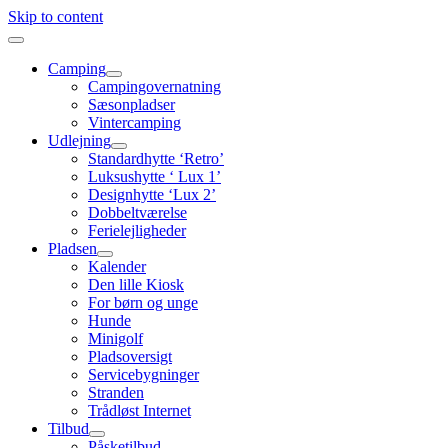
Skip to content
Camping
Campingovernatning
Sæsonpladser
Vintercamping
Udlejning
Standardhytte ‘Retro’
Luksushytte ‘ Lux 1’
Designhytte ‘Lux 2’
Dobbeltværelse
Ferielejligheder
Pladsen
Kalender
Den lille Kiosk
For børn og unge
Hunde
Minigolf
Pladsoversigt
Servicebygninger
Stranden
Trådløst Internet
Tilbud
Påsketilbud