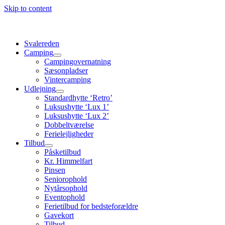
Skip to content
Svalereden
Camping
Campingovernatning
Sæsonpladser
Vintercamping
Udlejning
Standardhytte ‘Retro’
Luksushytte ‘Lux 1’
Luksushytte ‘Lux 2’
Dobbeltværelse
Ferielejligheder
Tilbud
Påsketilbud
Kr. Himmelfart
Pinsen
Seniorophold
Nytårsophold
Eventophold
Ferietilbud for bedsteforældre
Gavekort
Tilbud