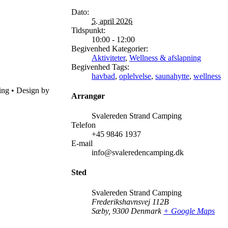
Dato:
5. april 2026
Tidspunkt:
10:00 - 12:00
Begivenhed Kategorier:
Aktiviteter
,
Wellness & afslapning
Begivenhed Tags:
havbad
,
oplelvelse
,
saunahytte
,
wellness
ping • Design by
Black
Arrangør
Svalereden Strand Camping
Telefon
+45 9846 1937
E-mail
info@svaleredencamping.dk
Sted
Svalereden Strand Camping
Frederikshavnsvej 112B
Sæby
,
9300
Denmark
+ Google Maps