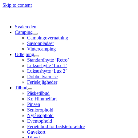
Skip to content
Svalereden
Camping
Campingovernatning
Sæsonpladser
Vintercamping
Udlejning
Standardhytte ‘Retro’
Luksushytte ‘Lux 1’
Luksushytte ‘Lux 2’
Dobbeltværelse
Ferielejligheder
Tilbud
Påsketilbud
Kr. Himmelfart
Pinsen
Seniorophold
Nytårsophold
Eventophold
Ferietilbud for bedsteforældre
Gavekort
Tilbud