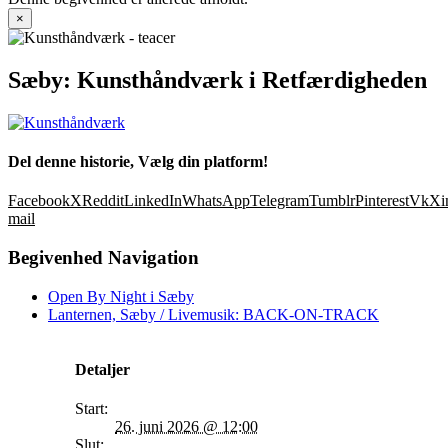
×
Sæby: Kunsthåndværk i Retfærdigheden
Del denne historie, Vælg din platform!
Facebook
X
Reddit
LinkedIn
WhatsApp
Telegram
Tumblr
Pinterest
Vk
Xi
mail
Begivenhed Navigation
Open By Night i Sæby
Lanternen, Sæby / Livemusik: BACK-ON-TRACK
Detaljer
Start:
26. juni 2026 @ 12:00
Slut: