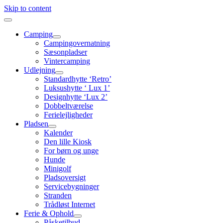
Skip to content
Camping
Campingovernatning
Sæsonpladser
Vintercamping
Udlejning
Standardhytte ‘Retro’
Luksushytte ‘ Lux 1’
Designhytte ‘Lux 2’
Dobbeltværelse
Ferielejligheder
Pladsen
Kalender
Den lille Kiosk
For børn og unge
Hunde
Minigolf
Pladsoversigt
Servicebygninger
Stranden
Trådløst Internet
Ferie & Ophold
Påsketilbud