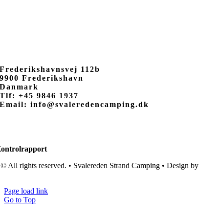
Frederikshavnsvej 112b
9900 Frederikshavn
Danmark
Tlf: +45 9846 1937
Email: info@svaleredencamping.dk
ontrolrapport
© All rights reserved. • Svalereden Strand Camping • Design by
Black
Cat Studio
Page load link
Go to Top