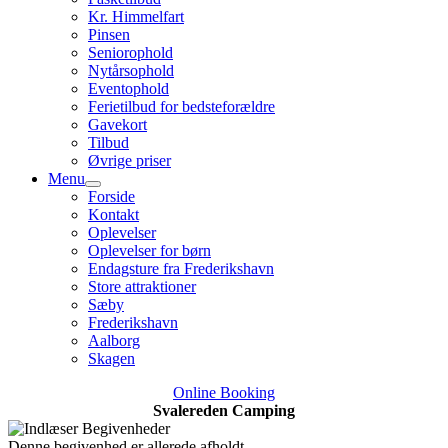
Kr. Himmelfart
Pinsen
Seniorophold
Nytårsophold
Eventophold
Ferietilbud for bedsteforældre
Gavekort
Tilbud
Øvrige priser
Menu
Forside
Kontakt
Oplevelser
Oplevelser for børn
Endagsture fra Frederikshavn
Store attraktioner
Sæby
Frederikshavn
Aalborg
Skagen
Online Booking
Svalereden Camping
Denne begivenhed er allerede afholdt.