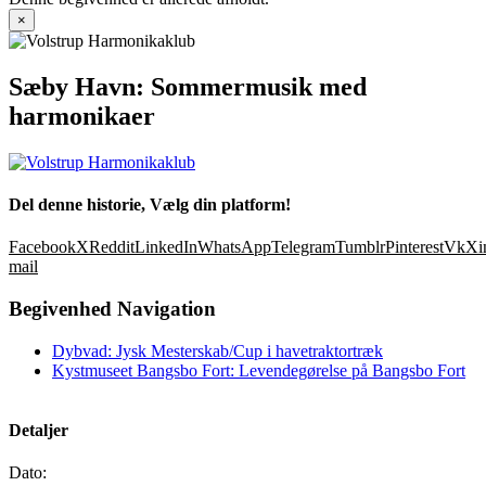
×
Sæby Havn: Sommermusik med
harmonikaer
Del denne historie, Vælg din platform!
Facebook
X
Reddit
LinkedIn
WhatsApp
Telegram
Tumblr
Pinterest
Vk
Xi
mail
Begivenhed Navigation
Dybvad: Jysk Mesterskab/Cup i havetraktortræk
Kystmuseet Bangsbo Fort: Levendegørelse på Bangsbo Fort
Detaljer
Dato: