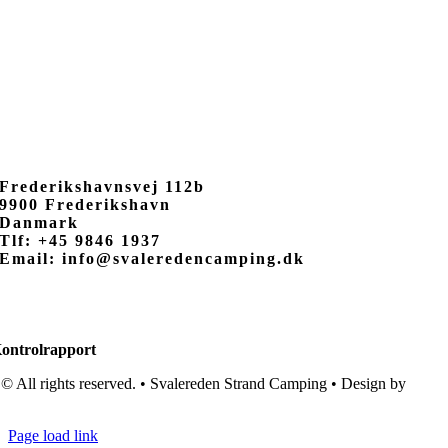
Frederikshavnsvej 112b
9900 Frederikshavn
Danmark
Tlf: +45 9846 1937
Email: info@svaleredencamping.dk
ontrolrapport
© All rights reserved. • Svalereden Strand Camping • Design by
Black
Cat Studio
Page load link