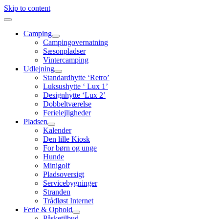
Skip to content
Camping
Campingovernatning
Sæsonpladser
Vintercamping
Udlejning
Standardhytte ‘Retro’
Luksushytte ‘ Lux 1’
Designhytte ‘Lux 2’
Dobbeltværelse
Ferielejligheder
Pladsen
Kalender
Den lille Kiosk
For børn og unge
Hunde
Minigolf
Pladsoversigt
Servicebygninger
Stranden
Trådløst Internet
Ferie & Ophold
Påsketilbud