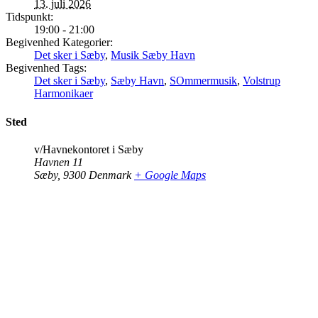
13. juli 2026
Tidspunkt:
19:00 - 21:00
Begivenhed Kategorier:
Det sker i Sæby
,
Musik Sæby Havn
Begivenhed Tags:
Det sker i Sæby
,
Sæby Havn
,
SOmmermusik
,
Volstrup
Harmonikaer
Sted
v/Havnekontoret i Sæby
Havnen 11
Sæby
,
9300
Denmark
+ Google Maps