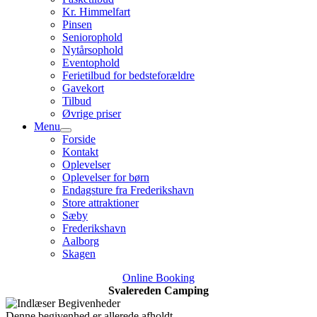
Kr. Himmelfart
Pinsen
Seniorophold
Nytårsophold
Eventophold
Ferietilbud for bedsteforældre
Gavekort
Tilbud
Øvrige priser
Menu
Forside
Kontakt
Oplevelser
Oplevelser for børn
Endagsture fra Frederikshavn
Store attraktioner
Sæby
Frederikshavn
Aalborg
Skagen
Online Booking
Svalereden Camping
Denne begivenhed er allerede afholdt.