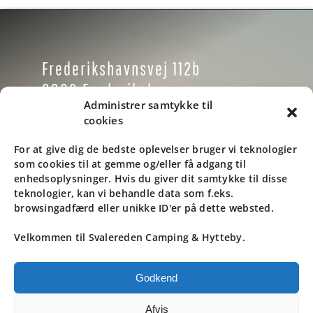
Frederikshavnsvej 112b
9900 Frederikshavn
Administrer samtykke til
Danmark
cookies
Tlf: +45 9846 1937
For at give dig de bedste oplevelser bruger vi teknologier
som cookies til at gemme og/eller få adgang til
Email: info@svaleredencamping.dk
enhedsoplysninger. Hvis du giver dit samtykke til disse
teknologier, kan vi behandle data som f.eks.
browsingadfærd eller unikke ID'er på dette websted.
Kontrolrapport
Velkommen til Svalereden Camping & Hytteby.
© ALL RIGHTS RESERVED. • SVALEREDEN
Godkend
STRAND CAMPING • DESIGN BY
BLACK CAT
STUDIO
Afvis