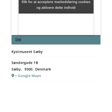
Klik for at acceptere markedsføring cookies
Klik for at acceptere markedsføring cookies
og aktivere dette indhold
og aktivere dette indhold
Sted
Kystmuseet Sæby
Søndergade 1B
Sæby
,
9300
Denmark
+ Google Maps