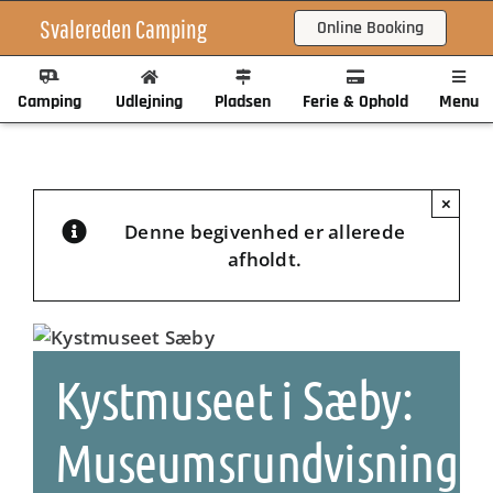
Skip
Svalereden Camping
Online Booking
to
content
Camping
Udlejning
Pladsen
Ferie & Ophold
Menu
×
Denne begivenhed er allerede
afholdt.
Kystmuseet i Sæby:
Museumsrundvisning