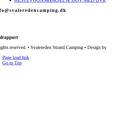
HESTEVOGNSKØRSEL & SJOV MED DYR
nfo@svaleredencamping.dk
lrapport
rights reserved. • Svalereden Strand Camping • Design by
Black Cat St
Page load link
Go to Top