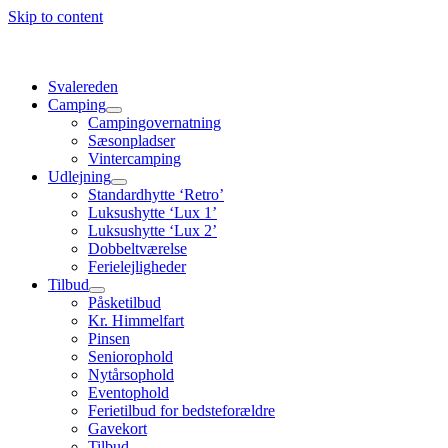
Skip to content
Svalereden
Camping
Campingovernatning
Sæsonpladser
Vintercamping
Udlejning
Standardhytte ‘Retro’
Luksushytte ‘Lux 1’
Luksushytte ‘Lux 2’
Dobbeltværelse
Ferielejligheder
Tilbud
Påsketilbud
Kr. Himmelfart
Pinsen
Seniorophold
Nytårsophold
Eventophold
Ferietilbud for bedsteforældre
Gavekort
Tilbud