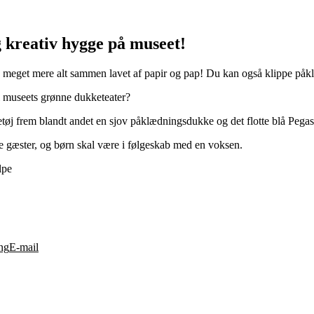
 kreativ hygge på museet!
meget mere alt sammen lavet af papir og pap! Du kan også klippe påkl
i museets grønne dukketeater?
tøj frem blandt andet en sjov påklædningsdukke og det flotte blå Pegas
de gæster, og børn skal være i følgeskab med en voksen.
lpe
ng
E-mail