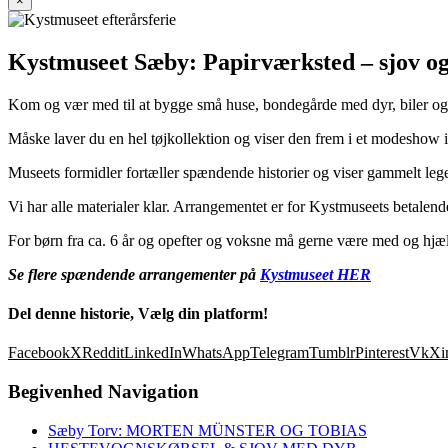
×
Kystmuseet Sæby: Papirværksted – sjov og
Kom og vær med til at bygge små huse, bondegårde med dyr, biler og 
Måske laver du en hel tøjkollektion og viser den frem i et modeshow 
Museets formidler fortæller spændende historier og viser gammelt lege
Vi har alle materialer klar. Arrangementet er for Kystmuseets betalen
For børn fra ca. 6 år og opefter og voksne må gerne være med og hjæ
Se flere spændende arrangementer på
Kystmuseet HER
Del denne historie, Vælg din platform!
Facebook
X
Reddit
LinkedIn
WhatsApp
Telegram
Tumblr
Pinterest
Vk
Xi
Begivenhed Navigation
Sæby Torv: MORTEN MÜNSTER OG TOBIAS