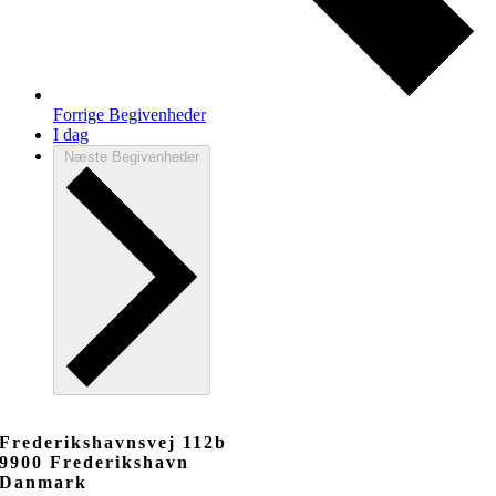
Forrige
Begivenheder
I dag
Næste
Begivenheder
Frederikshavnsvej 112b
9900 Frederikshavn
Danmark