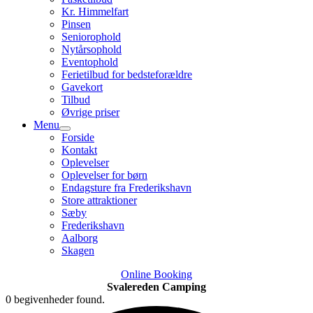
Kr. Himmelfart
Pinsen
Seniorophold
Nytårsophold
Eventophold
Ferietilbud for bedsteforældre
Gavekort
Tilbud
Øvrige priser
Menu
Forside
Kontakt
Oplevelser
Oplevelser for børn
Endagsture fra Frederikshavn
Store attraktioner
Sæby
Frederikshavn
Aalborg
Skagen
Online Booking
Svalereden Camping
0 begivenheder found.