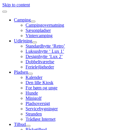
Skip to content
Camping
Campingovernatning
Sæsonpladser
Vintercamping
Udlejning
Standardhytte ‘Retro’
Luksushytte ‘ Lux 1’
Designhytte ‘Lux 2’
Dobbeltværelse
Ferielejligheder
Pladsen
Kalender
Den lille Kiosk
For børn og unge
Hunde
Minigolf
Pladsoversigt
Servicebygninger
Stranden
Trådløst Internet
Tilbud
Påsketilbud