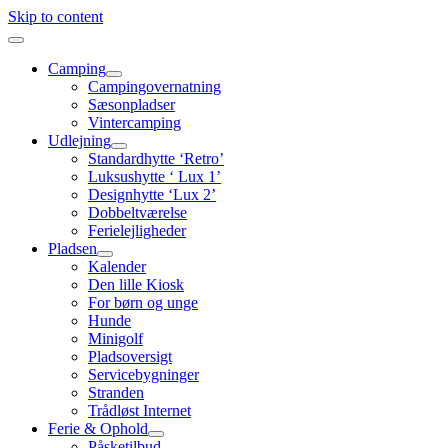
Skip to content
Camping
Campingovernatning
Sæsonpladser
Vintercamping
Udlejning
Standardhytte ‘Retro’
Luksushytte ‘ Lux 1’
Designhytte ‘Lux 2’
Dobbeltværelse
Ferielejligheder
Pladsen
Kalender
Den lille Kiosk
For børn og unge
Hunde
Minigolf
Pladsoversigt
Servicebygninger
Stranden
Trådløst Internet
Ferie & Ophold
Påsketilbud