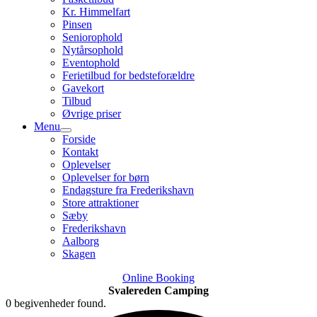
Kr. Himmelfart
Pinsen
Seniorophold
Nytårsophold
Eventophold
Ferietilbud for bedsteforældre
Gavekort
Tilbud
Øvrige priser
Menu
Forside
Kontakt
Oplevelser
Oplevelser for børn
Endagsture fra Frederikshavn
Store attraktioner
Sæby
Frederikshavn
Aalborg
Skagen
Online Booking
Svalereden Camping
0 begivenheder found.