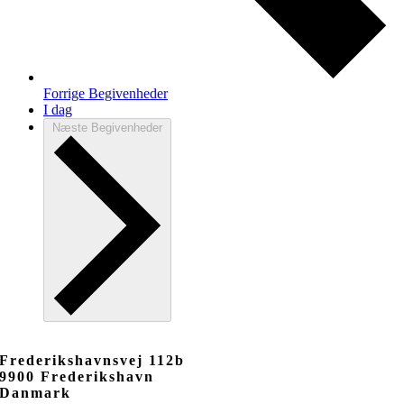
Forrige
Begivenheder
I dag
Næste
Begivenheder
Frederikshavnsvej 112b
9900 Frederikshavn
Danmark