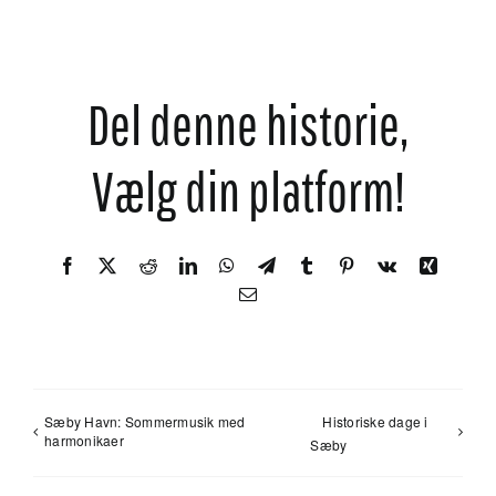
Del denne historie,
Vælg din platform!
Facebook
X
Reddit
LinkedIn
WhatsApp
Telegram
Tumblr
Pinterest
Vk
Xing
E-
mail
Sæby Havn: Sommermusik med
Historiske dage i
harmonikaer
Sæby