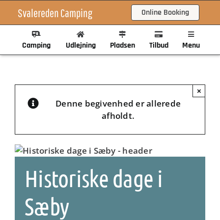
Skip
Svalereden Camping
Online Booking
to
content
Camping
Udlejning
Pladsen
Tilbud
Menu
×
Denne begivenhed er allerede
afholdt.
Historiske dage i
Sæby