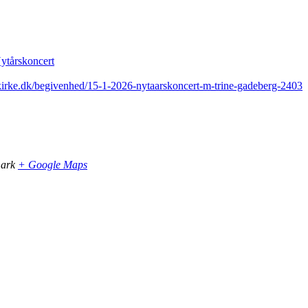
ytårskoncert
kirke.dk/begivenhed/15-1-2026-nytaarskoncert-m-trine-gadeberg-2403
ark
+ Google Maps