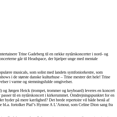
tertainere Trine Gadeberg til en række nytårskoncerter i nord- og
koncerterne går til Headspace, der hjælper unge med mentale
populære musicals, som solist med landets symfoniorkestre, som
shows i de største danske kulturhuse – Trine mestrer det hele! Trine
velser i varme og stemningsfulde omgivelser.
) og Jørgen Heick (trompet, trommer og keyboard) leveres en koncert
asser til en nytårskoncert i kirkerummet. Omdrejningspunktet for en
er byder på mere kærlighed? Det brede repertoire vil både bestå af
e bl.a. fortolker Piaf’s Hymne A L’Amour, som Celine Dion sang fra