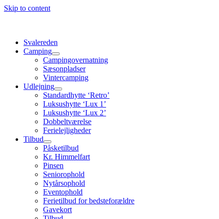
Skip to content
Svalereden
Camping
Campingovernatning
Sæsonpladser
Vintercamping
Udlejning
Standardhytte ‘Retro’
Luksushytte ‘Lux 1’
Luksushytte ‘Lux 2’
Dobbeltværelse
Ferielejligheder
Tilbud
Påsketilbud
Kr. Himmelfart
Pinsen
Seniorophold
Nytårsophold
Eventophold
Ferietilbud for bedsteforældre
Gavekort
Tilbud