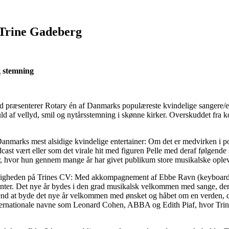
 Trine Gadeberg
g stemning
ed præsenterer Rotary én af Danmarks populæreste kvindelige sangere/en
ld af vellyd, smil og nytårsstemning i skønne kirker. Overskuddet fra 
 Danmarks mest alsidige kvindelige entertainer: Om det er medvirken i 
ast vært eller som det virale hit med figuren Pelle med deraf følgende 
er, hvor hun gennem mange år har givet publikum store musikalske ople
lsidigheden på Trines CV: Med akkompagnement af Ebbe Ravn (keyboard
er. Det nye år bydes i den grad musikalsk velkommen med sange, der p
 end at byde det nye år velkommen med ønsket og håbet om en verden, d
nternationale navne som Leonard Cohen, ABBA og Edith Piaf, hvor Trin