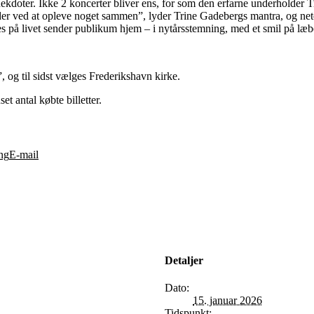
doter. Ikke 2 koncerter bliver ens, for som den erfarne underholder Tri
nder ved at opleve noget sammen”, lyder Trine Gadebergs mantra, og net
 på livet sender publikum hjem – i nytårsstemning, med et smil på læbe
 og til sidst vælges Frederikshavn kirke.
et antal købte billetter.
ng
E-mail
Detaljer
Dato:
15. januar 2026
Tidspunkt: