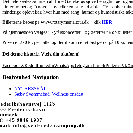
Det hele kædes sammen af Trine Gadebergs sjove betragtninger og anek
kirkerummet og få noget sjovt eller en sang ud af det. ”Vi skaber mi
minderige oplevelser, hvor hun med sang, humør og humoristiske takes
Billetterne købes på www.rotarymentaltour.dk – klik
HER
På hjemmesiden vælges ”Nytårskoncerter”, og derefter ”Køb billetter”,
Prisen er 270 kr. per billet og dertil kommer et fast gebyr på 10 kr. uans
Del denne historie, Vælg din platform!
Facebook
X
Reddit
LinkedIn
WhatsApp
Telegram
Tumblr
Pinterest
Vk
Xi
Begivenhed Navigation
NYTÅRSSKÅL
Sæby Svømmebad: Wellness onsdag
rederikshavnsvej 112b
900 Frederikshavn
anmark
f: +45 9846 1937
mail: info@svaleredencamping.dk