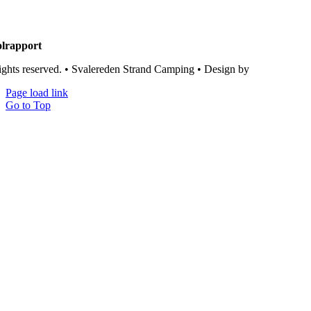
lrapport
rights reserved. • Svalereden Strand Camping • Design by
Black Cat St
Page load link
Go to Top