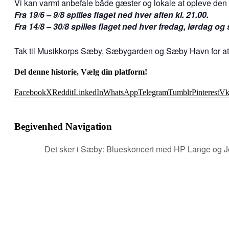
Vi kan varmt anbefale både gæster og lokale at opleve den
Fra 19/6 – 9/8 spilles flaget ned hver aften kl. 21.00.
Fra 14/8 – 30/8 spilles flaget ned hver fredag, lørdag og 
Tak til Musikkorps Sæby, Sæbygarden og Sæby Havn for at ho
Del denne historie, Vælg din platform!
Facebook
X
Reddit
LinkedIn
WhatsApp
Telegram
Tumblr
Pinterest
V
Begivenhed Navigation
Det sker i Sæby: Blueskoncert med HP Lange og J