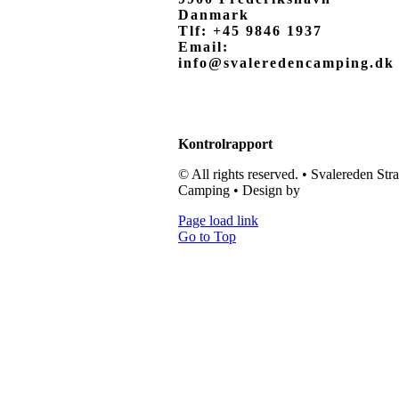
Danmark
Tlf: +45 9846 1937
Email:
info@svaleredencamping.dk
Kontrolrapport
© All rights reserved. • Svalereden Str
Camping • Design by
Black Cat Studi
Page load link
Go to Top