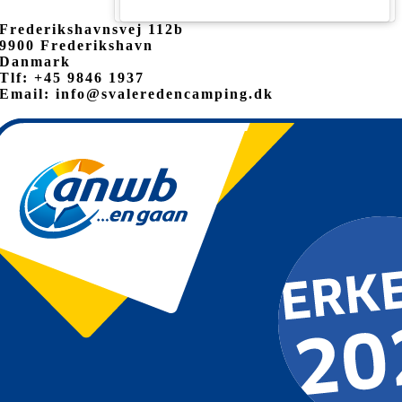
Frederikshavnsvej 112b
9900 Frederikshavn
Danmark
Tlf: +45 9846 1937
Email: info@svaleredencamping.dk