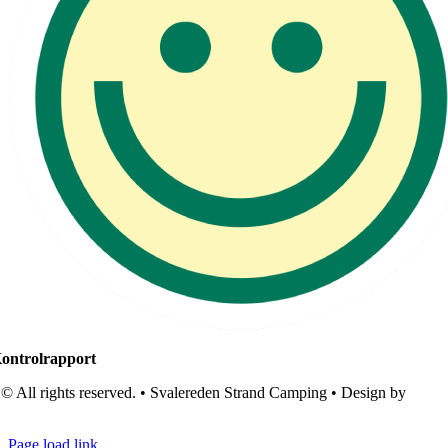
ontrolrapport
© All rights reserved. • Svalereden Strand Camping • Design by
Black
Cat Studio
Page load link