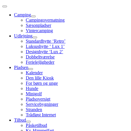
Skip
to
Camping
content
Campingovernatning
Sæsonpladser
Vintercamping
Udlejning
Standardhytte ‘Retro’
Luksushytte ‘ Lux 1’
Designhytte ‘Lux 2’
Dobbeltværelse
Ferielejligheder
Pladsen
Kalender
Den lille Kiosk
For børn og unge
Hunde
Minigolf
Pladsoversigt
Servicebygninger
Stranden
Trådløst Internet
Tilbud
Påsketilbud
Kr. Himmelfart