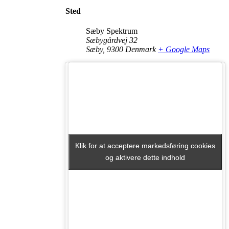
Sted
Sæby Spektrum
Sæbygårdvej 32
Sæby
,
9300
Denmark
+ Google Maps
Klik for at acceptere markedsføring cookies
Klik for at acceptere markedsføring cookies
og aktivere dette indhold
og aktivere dette indhold