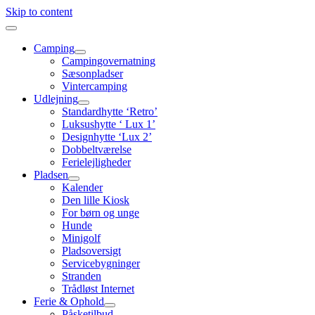
Skip to content
Camping
Campingovernatning
Sæsonpladser
Vintercamping
Udlejning
Standardhytte ‘Retro’
Luksushytte ‘ Lux 1’
Designhytte ‘Lux 2’
Dobbeltværelse
Ferielejligheder
Pladsen
Kalender
Den lille Kiosk
For børn og unge
Hunde
Minigolf
Pladsoversigt
Servicebygninger
Stranden
Trådløst Internet
Ferie & Ophold
Påsketilbud