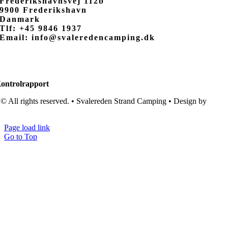
Frederikshavnsvej 112b
9900 Frederikshavn
Danmark
Tlf: +45 9846 1937
Email: info@svaleredencamping.dk
ontrolrapport
© All rights reserved. • Svalereden Strand Camping • Design by
Black
Cat Studio
Page load link
Go to Top