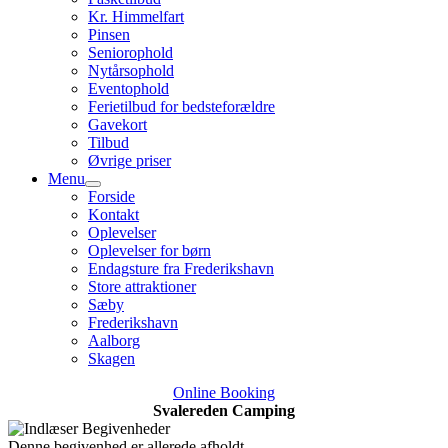
Kr. Himmelfart
Pinsen
Seniorophold
Nytårsophold
Eventophold
Ferietilbud for bedsteforældre
Gavekort
Tilbud
Øvrige priser
Menu
Forside
Kontakt
Oplevelser
Oplevelser for børn
Endagsture fra Frederikshavn
Store attraktioner
Sæby
Frederikshavn
Aalborg
Skagen
Online Booking
Svalereden Camping
Denne begivenhed er allerede afholdt.