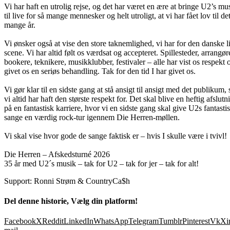
Vi har haft en utrolig rejse, og det har været en ære at bringe U2’s mu
til live for så mange mennesker og helt utroligt, at vi har fået lov til det
mange år.
Vi ønsker også at vise den store taknemlighed, vi har for den danske l
scene. Vi har altid følt os værdsat og accepteret. Spillesteder, arrangør
bookere, teknikere, musikklubber, festivaler – alle har vist os respekt 
givet os en seriøs behandling. Tak for den tid I har givet os.
Vi gør klar til en sidste gang at stå ansigt til ansigt med det publikum,
vi altid har haft den største respekt for. Det skal blive en heftig afslutn
på en fantastisk karriere, hvor vi en sidste gang skal give U2s fantasti
sange en værdig rock-tur igennem Die Herren-møllen.
Vi skal vise hvor gode de sange faktisk er – hvis I skulle være i tvivl!
Die Herren – Afskedsturné 2026
35 år med U2´s musik – tak for U2 – tak for jer – tak for alt!
Support: Ronni Strøm & CountryCa$h
Del denne historie, Vælg din platform!
Facebook
X
Reddit
LinkedIn
WhatsApp
Telegram
Tumblr
Pinterest
Vk
Xi