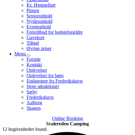
Kr. Himmelfart
Pinsen
Seniorophold
Nytårsophold
Eventophold
Ferietilbud for bedsteforældre
Gavekort
Tilbud
Øvrige priser
Menu
Forside
Kontakt
Oplevelser
Oplevelser for børn
Endagsture fra Frederikshavn
Store attraktioner
Sæby
Frederikshavn
Aalborg
Skagen
Online Booking
Svalereden Camping
12 begivenheder found.