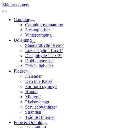
Skip to content
Camping
Campingovernatning
Sæsonpladser
Vintercamping
Udlejning
Standardhytte ‘Retro’
Luksushytte ‘ Lux 1’
Designhytte ‘Lux 2’
Dobbeltværelse
Ferielejligheder
Pladsen
Kalender
Den lille Kiosk
For børn og unge
Hunde
Minigolf
Pladsoversigt
Servicebygninger
Stranden
Trådløst Internet
Ferie & Ophold
Påsketilbud