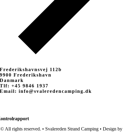
Frederikshavnsvej 112b
9900 Frederikshavn
Danmark
Tlf: +45 9846 1937
Email: info@svaleredencamping.dk
ontrolrapport
© All rights reserved. • Svalereden Strand Camping • Design by
Black
Cat Studio