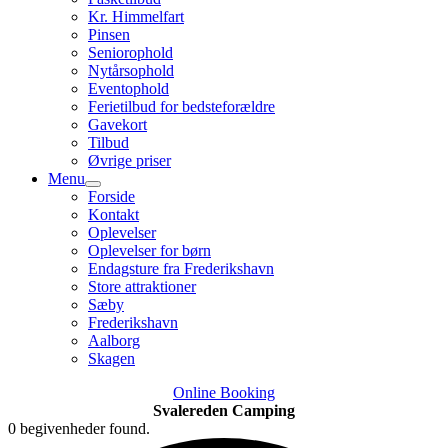
Kr. Himmelfart
Pinsen
Seniorophold
Nytårsophold
Eventophold
Ferietilbud for bedsteforældre
Gavekort
Tilbud
Øvrige priser
Menu
Forside
Kontakt
Oplevelser
Oplevelser for børn
Endagsture fra Frederikshavn
Store attraktioner
Sæby
Frederikshavn
Aalborg
Skagen
Online Booking
Svalereden Camping
0 begivenheder found.