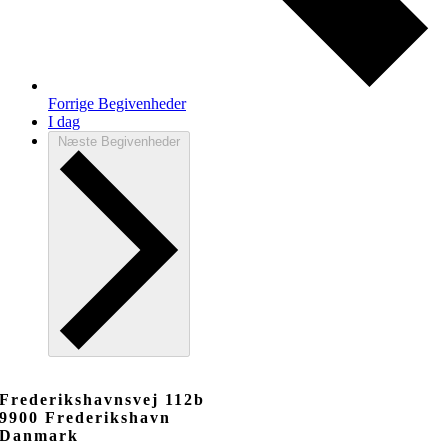
Forrige
Begivenheder
I dag
Næste
Begivenheder
Frederikshavnsvej 112b
9900 Frederikshavn
Danmark