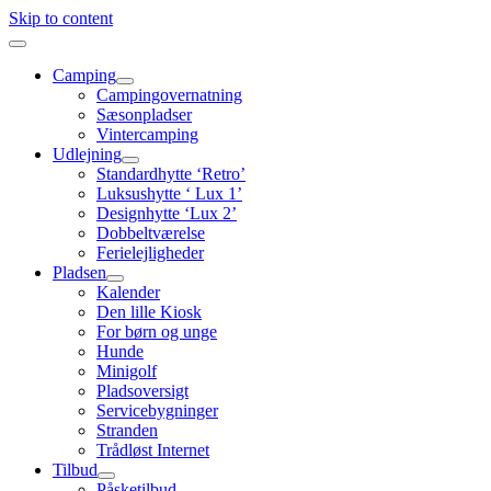
Skip to content
Camping
Campingovernatning
Sæsonpladser
Vintercamping
Udlejning
Standardhytte ‘Retro’
Luksushytte ‘ Lux 1’
Designhytte ‘Lux 2’
Dobbeltværelse
Ferielejligheder
Pladsen
Kalender
Den lille Kiosk
For børn og unge
Hunde
Minigolf
Pladsoversigt
Servicebygninger
Stranden
Trådløst Internet
Tilbud
Påsketilbud